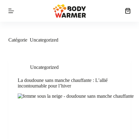
P
a
s
s
e
r
a
Catégorie
Uncategorized
u
c
o
n
t
Uncategorized
e
n
La doudoune sans manche chauffante : L’allié
u
incontournable pour l’hiver