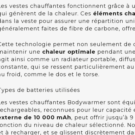
Les vestes chauffantes fonctionnent grâce à 
qui génèrent de la chaleur. Ces
éléments cha
dans la veste pour assurer une répartition uni
généralement faites de fibre de carbone, offr
Cette technologie permet non seulement de 
maintenir une
chaleur optimale
pendant une 
agit ainsi comme un radiateur portable, diff
constante, qui se ressent particulièrement au
au froid, comme le dos et le torse.
Types de batteries utilisées
Les vestes chauffantes Bodywarmer sont équi
rechargeables, reconnues pour leur capacité 
externe de 10 000 mAh
, peut offrir jusqu’à
fonction du niveau de chaleur sélectionné. No
et à recharger, et se glissent discrètement 