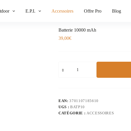
tdoor
E.P.I.
Accessoires
Offre Pro
Blog
Batterie 10000 mAh
39,00
€
EAN:
3701107185610
UGS :
BATP10
CATÉGORIE :
ACCESSOIRES