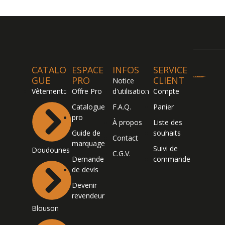
CATALO
ESPACE
INFOS
SERVICE
GUE
PRO
CLIENT
Notice
Vêtements
Offre Pro
d'utilisation
Compte
Catalogue
F.A.Q.
Panier
pro
À propos
Liste des
Guide de
souhaits
Contact
marquage
Suivi de
Doudounes
C.G.V.
Demande
commande
de devis
Devenir
revendeur
Blouson