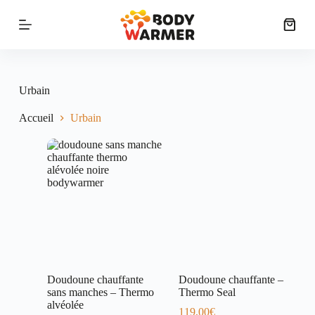
P
a
s
s
e
r
a
Urbain
u
c
Accueil
Urbain
o
n
t
e
n
u
Doudoune chauffante
Doudoune chauffante –
sans manches – Thermo
Thermo Seal
alvéolée
119,00
€